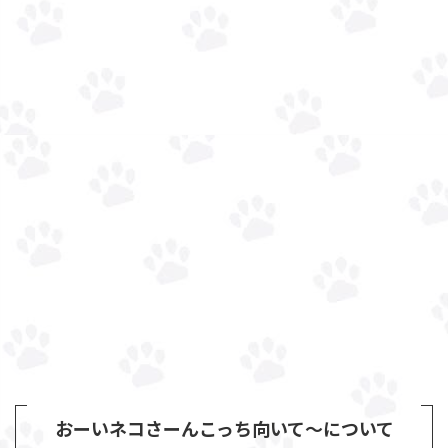
おーいネコさーんこっち向いて～について