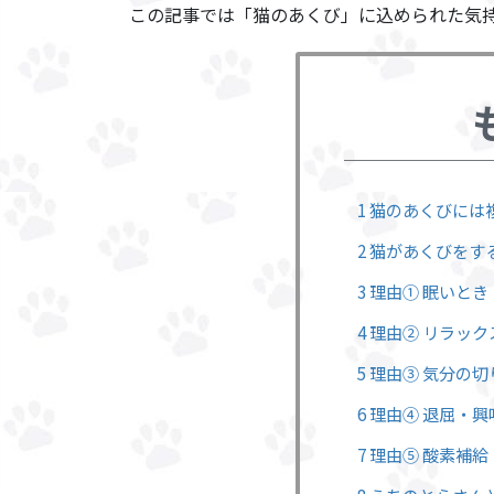
この記事では「猫のあくび」に込められた気
1 猫のあくびに
2 猫があくびをす
3 理由① 眠いと
4 理由② リラッ
5 理由③ 気分の
6 理由④ 退屈・
7 理由⑤ 酸素補