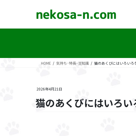
コ
ナ
ン
ビ
テ
ゲ
ン
ー
ツ
シ
に
ョ
移
ン
動
に
移
HOME
気持ち･特長･豆知識
猫のあくびにはいろいろ
動
2026年4月21日
猫のあくびにはいろい