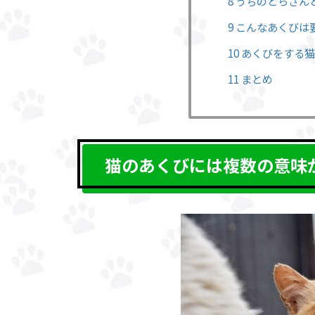
8 うちのとらさ
9 こんなあくび
10 あくびをする
11 まとめ
猫のあくびには複数の意味