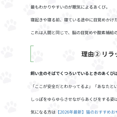
最もわかりやすいのが眠気によるあくび。
寝起きや寝る前、寝ている途中に目覚めかけ
これは人間と同じで、脳の目覚めや酸素補給
理由② リラ
飼い主のそばでくつろいでいるときのあくび
「ここが安全だとわかってるよ」「あなたと
しっぽをゆらゆらさせながらあくびをする姿
気になる方は
【2026年最新】猫のおすすめ