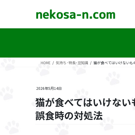
コ
ナ
ン
ビ
テ
ゲ
ン
ー
ツ
シ
に
ョ
移
ン
動
に
移
HOME
気持ち･特長･豆知識
猫が食べてはいけないも
動
2026年5月14日
猫が食べてはいけない
誤食時の対処法