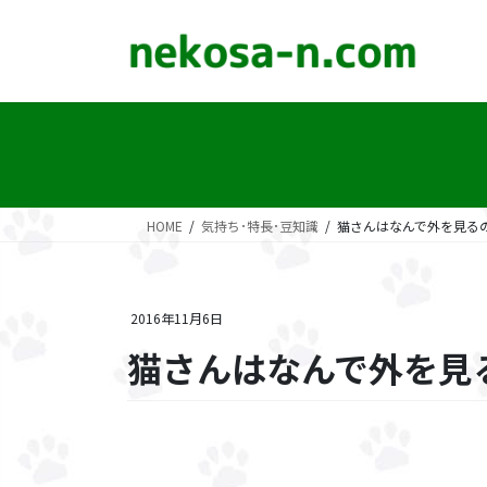
コ
ナ
ン
ビ
テ
ゲ
ン
ー
ツ
シ
に
ョ
移
ン
動
に
移
HOME
気持ち･特長･豆知識
猫さんはなんで外を見る
動
2016年11月6日
猫さんはなんで外を見