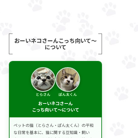
おーいネコさーんこっち向いて～
について
とらさん
ぽん太くん
おーいネコさーん
こっち向いて～について
ペットの猫（とらさん・ぽん太くん）の平和
な日常を基本に、猫に関する豆知識・飼い