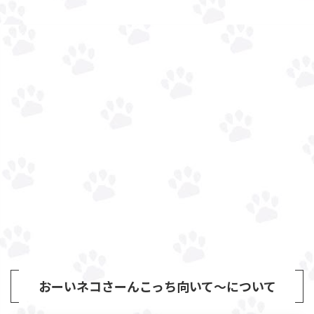
おーいネコさーんこっち向いて～について