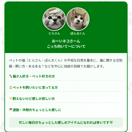
とらさん
ぽん太くん
おーいネコさーん
こっち向いて～について
ペットの猫（とらさん・ぽん太くん）の平和な日常を基本に、猫に関する豆知
識・飼い方・あるある？などを中心に独自の目線でお届けします。
猫さん好き・ペット好きの方
ペットを飼いたいと思ってる方
飼えないけど癒しが欲しい方
通勤・休憩のちょっとした癒しに
忙しい毎日のちょっとした癒しのアイテムになれれば幸いです