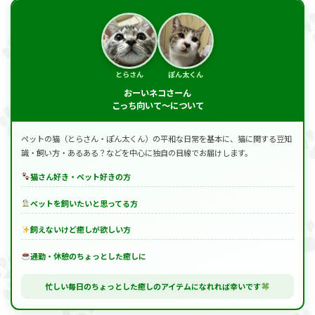
とらさん
ぽん太くん
おーいネコさーん
こっち向いて～について
ペットの猫（とらさん・ぽん太くん）の平和な日常を基本に、猫に関する豆知
識・飼い方・あるある？などを中心に独自の目線でお届けします。
猫さん好き・ペット好きの方
ペットを飼いたいと思ってる方
飼えないけど癒しが欲しい方
通勤・休憩のちょっとした癒しに
忙しい毎日のちょっとした癒しのアイテムになれれば幸いです