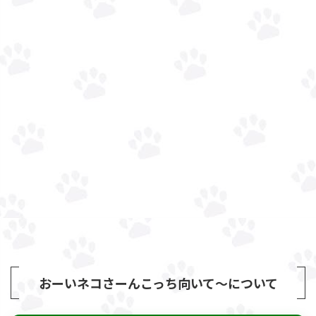
おーいネコさーんこっち向いて～について