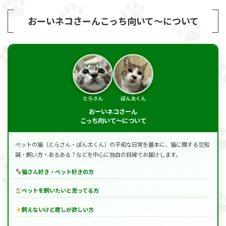
おーいネコさーんこっち向いて～について
とらさん
ぽん太くん
おーいネコさーん
こっち向いて～について
ペットの猫（とらさん・ぽん太くん）の平和な日常を基本に、猫に関する豆知
識・飼い方・あるある？などを中心に独自の目線でお届けします。
猫さん好き・ペット好きの方
ペットを飼いたいと思ってる方
飼えないけど癒しが欲しい方