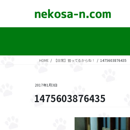
コ
ナ
ン
ビ
テ
ゲ
ン
ー
ツ
シ
に
ョ
移
ン
動
に
移
HOME
【日常】狙ってるからね！
1475603876435
動
2017年1月3日
1475603876435