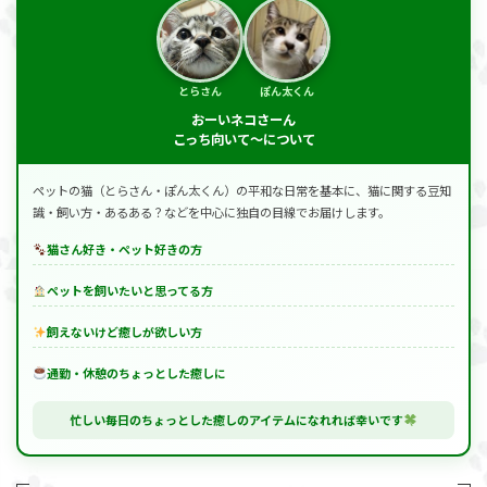
とらさん
ぽん太くん
おーいネコさーん
こっち向いて～について
ペットの猫（とらさん・ぽん太くん）の平和な日常を基本に、猫に関する豆知
識・飼い方・あるある？などを中心に独自の目線でお届けします。
猫さん好き・ペット好きの方
ペットを飼いたいと思ってる方
飼えないけど癒しが欲しい方
通勤・休憩のちょっとした癒しに
忙しい毎日のちょっとした癒しのアイテムになれれば幸いです