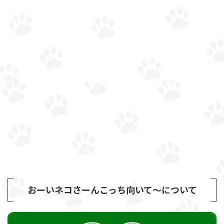
おーいネコさーんこっち向いて～について