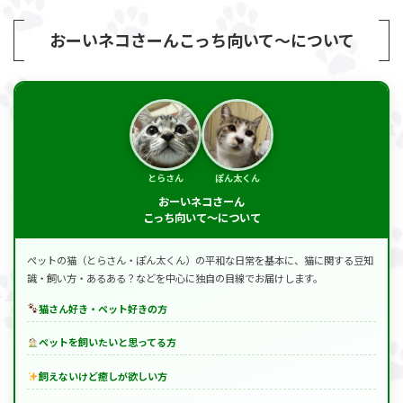
おーいネコさーんこっち向いて～について
とらさん
ぽん太くん
おーいネコさーん
こっち向いて～について
ペットの猫（とらさん・ぽん太くん）の平和な日常を基本に、猫に関する豆知
識・飼い方・あるある？などを中心に独自の目線でお届けします。
猫さん好き・ペット好きの方
ペットを飼いたいと思ってる方
飼えないけど癒しが欲しい方