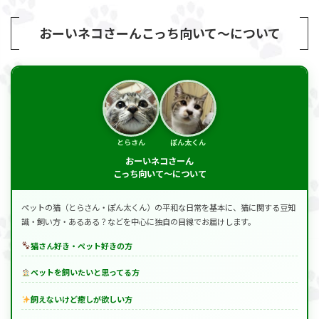
おーいネコさーんこっち向いて～について
とらさん
ぽん太くん
おーいネコさーん
こっち向いて～について
ペットの猫（とらさん・ぽん太くん）の平和な日常を基本に、猫に関する豆知
識・飼い方・あるある？などを中心に独自の目線でお届けします。
猫さん好き・ペット好きの方
ペットを飼いたいと思ってる方
飼えないけど癒しが欲しい方