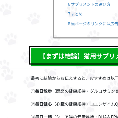
6 サプリメントの選び方
7 まとめ
8 当ページのリンクには広
【まずは結論】猫用サプリ
最初に結論からお伝えすると、おすすめは以下
①
毎日散歩
（関節の健康維持・グルコサミン
②
毎日健心
（心臓の健康維持・コエンザイムQ
③
毎日一緒
（シニア猫の健康維持・DHA＆EP