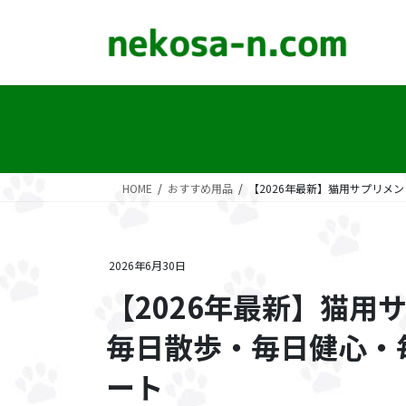
コ
ナ
ン
ビ
テ
ゲ
ン
ー
ツ
シ
に
ョ
移
ン
動
に
移
HOME
おすすめ用品
【2026年最新】猫用サプリメ
動
2026年6月30日
【2026年最新】猫用
毎日散歩・毎日健心・
ート