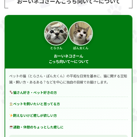
おーいネコさーんこっち向いて～について
とらさん
ぽん太くん
おーいネコさーん
こっち向いて～について
ペットの猫（とらさん・ぽん太くん）の平和な日常を基本に、猫に関する豆知
識・飼い方・あるある？などを中心に独自の目線でお届けします。
猫さん好き・ペット好きの方
ペットを飼いたいと思ってる方
飼えないけど癒しが欲しい方
通勤・休憩のちょっとした癒しに