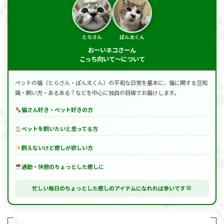
とらさん
ぽん太くん
おーいネコさーん
こっち向いて～について
ペットの猫（とらさん・ぽん太くん）の平和な日常を基本に、猫に関する豆知
識・飼い方・あるある？などを中心に独自の目線でお届けします。
猫さん好き・ペット好きの方
ペットを飼いたいと思ってる方
飼えないけど癒しが欲しい方
通勤・休憩のちょっとした癒しに
忙しい毎日のちょっとした癒しのアイテムになれれば幸いです