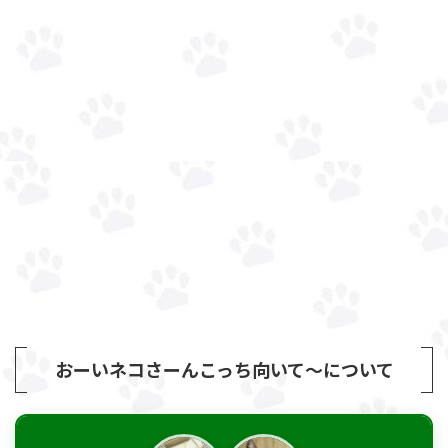
おーいネコさーんこっち向いて～について