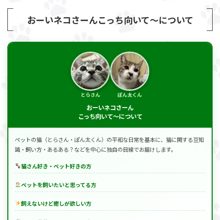
おーいネコさーんこっち向いて～について
とらさん
ぽん太くん
おーいネコさーん
こっち向いて～について
ペットの猫（とらさん・ぽん太くん）の平和な日常を基本に、猫に関する豆知
識・飼い方・あるある？などを中心に独自の目線でお届けします。
猫さん好き・ペット好きの方
ペットを飼いたいと思ってる方
飼えないけど癒しが欲しい方