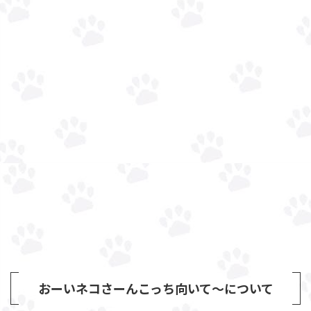
おーいネコさーんこっち向いて～について