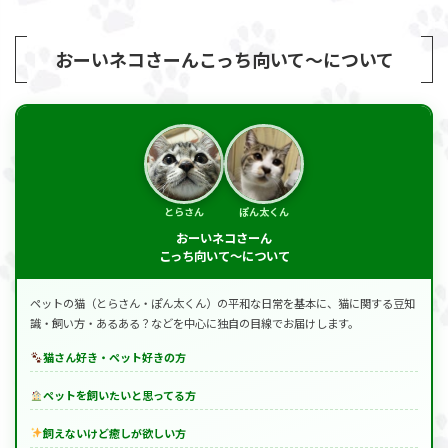
おーいネコさーんこっち向いて～について
とらさん
ぽん太くん
おーいネコさーん
こっち向いて～について
ペットの猫（とらさん・ぽん太くん）の平和な日常を基本に、猫に関する豆知
識・飼い方・あるある？などを中心に独自の目線でお届けします。
猫さん好き・ペット好きの方
ペットを飼いたいと思ってる方
飼えないけど癒しが欲しい方