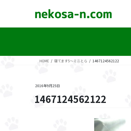
コ
ナ
ン
ビ
テ
ゲ
ン
ー
ツ
シ
に
ョ
移
ン
動
に
移
HOME
寝てます5～ミニとら
1467124562122
動
2016年9月25日
1467124562122