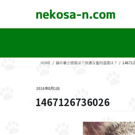
コ
ナ
ン
ビ
テ
ゲ
ン
ー
ツ
シ
に
ョ
移
ン
動
に
移
HOME
猫の暑さ感覚は？快適な室内温度は？
146712
動
2016年8月1日
1467126736026