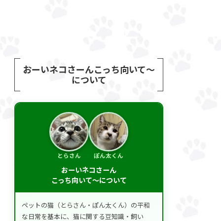
おーいネコさーんこっち向いて～
について
とらさん
ぽん太くん
おーいネコさーん
こっち向いて～について
ペットの猫（とらさん・ぽん太くん）の平和
な日常を基本に、猫に関する豆知識・飼い