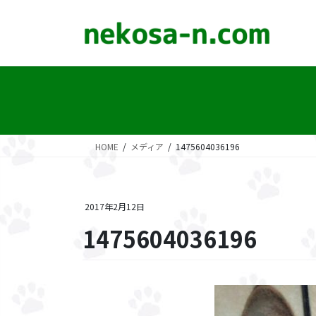
コ
ナ
ン
ビ
テ
ゲ
ン
ー
ツ
シ
に
ョ
移
ン
動
に
移
HOME
メディア
1475604036196
動
2017年2月12日
1475604036196