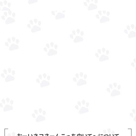
おーいネコさーんこっち向いて～について