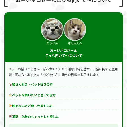
とらさん
ぽん太くん
おーいネコさーん
こっち向いて～について
ペットの猫（とらさん・ぽん太くん）の平和な日常を基本に、猫に関する豆知
識・飼い方・あるある？などを中心に独自の目線でお届けします。
猫さん好き・ペット好きの方
ペットを飼いたいと思ってる方
飼えないけど癒しが欲しい方
通勤・休憩のちょっとした癒しに