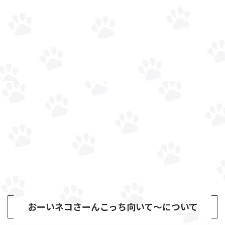
おーいネコさーんこっち向いて～について