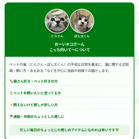
とらさん
ぽん太くん
おーいネコさーん
こっち向いて～について
ペットの猫（とらさん・ぽん太くん）の平和な日常を基本に、猫に関する豆知
識・飼い方・あるある？などを中心に独自の目線でお届けします。
猫さん好き・ペット好きの方
ペットを飼いたいと思ってる方
飼えないけど癒しが欲しい方
通勤・休憩のちょっとした癒しに
忙しい毎日のちょっとした癒しのアイテムになれれば幸いです